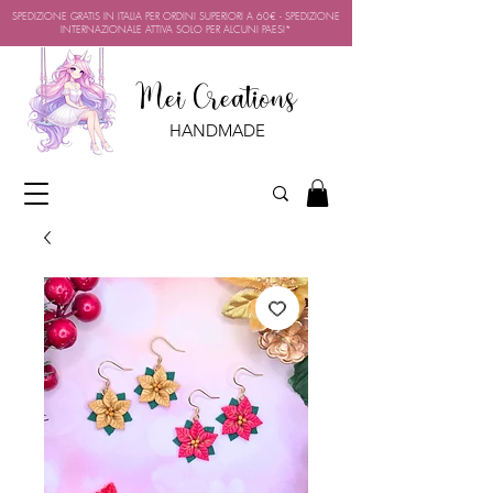
SPEDIZIONE GRATIS IN ITALIA PER ORDINI SUPERIORI A 60€ - SPEDIZIONE
INTERNAZIONALE ATTIVA SOLO PER ALCUNI PAESI*
Mei Creations
HANDMADE